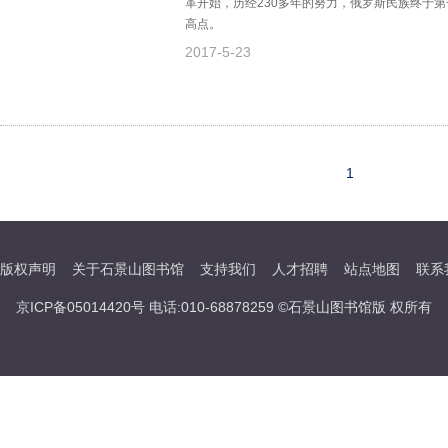
革开始，历经230多年的努力，俄罗斯民族终于
高点。
2017-5-23
1
版权声明
关于石景山图书馆
支持我们
人才招聘
站点地图
联系
京ICP备05014420号 电话:010-68878259 ©石景山图书馆版 权所有