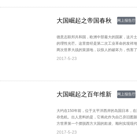
大国崛起之帝国春秋
网上报告厅
德意志联邦共和国，欧洲中部最大的国家，这片
的理性光芒。这里曾经是第二次工业革命的发祥
两次世界大战的策源地，以惊人的破坏力，伤害
统一的曲折历程中，在这片一再让世人惊叹的土
2017-5-23
大国崛起之百年维新
网上报告厅
大约在150年前，位于太平洋西岸的岛国日本，
存危机。出人意料的是，它将此作为自己弃旧图
方世界第一个摆脱西方大国的欺凌、顺利实现现
靠侵略扩张在自己的国土外建立过殖民地的亚洲
2017-5-23