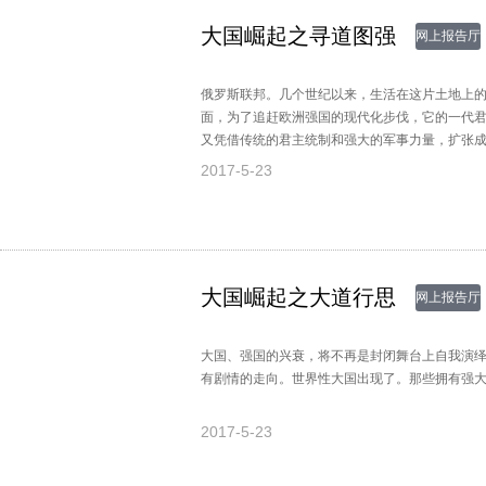
大国崛起之寻道图强
网上报告厅
俄罗斯联邦。几个世纪以来，生活在这片土地上
面，为了追赶欧洲强国的现代化步伐，它的一代
又凭借传统的君主统制和强大的军事力量，扩张
仲裁者的身份逞雄一时。
2017-5-23
大国崛起之大道行思
网上报告厅
大国、强国的兴衰，将不再是封闭舞台上自我演
有剧情的走向。世界性大国出现了。那些拥有强
2017-5-23