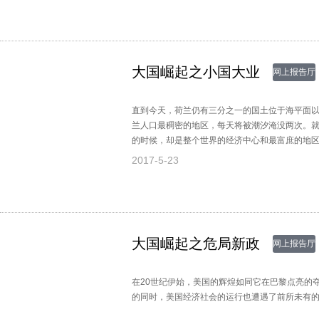
大国崛起之小国大业
网上报告厅
直到今天，荷兰仍有三分之一的国土位于海平面
兰人口最稠密的地区，每天将被潮汐淹没两次。就
的时候，却是整个世界的经济中心和最富庶的地区
乎延伸到地球的每一个角落，被马克思称为当时的
2017-5-23
大国崛起之危局新政
网上报告厅
在20世纪伊始，美国的辉煌如同它在巴黎点亮的
的同时，美国经济社会的运行也遭遇了前所未有