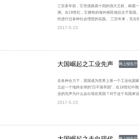
三百多年前，它凭借路易十四的强大王权，称霸
洲。在19世纪，它拥有的海外殖民地仅次于英国
经进行过各种社会理想的实践。 三百年来，无论
上发出的声音。法兰西这个弥漫着激情和理想气
2017-5-23
历史进程中一直呈现出别样的风景？
大国崛起之工业先声
网上报告厅
在各种合力下，英国成为世界上第一个工业化国
立起一个地跨全球的"日不落帝国"，在18世纪中
业的先声为什么会出现在英国？对于这个岛国来
2017-5-23
大国崛起之走向现代
网上报告厅