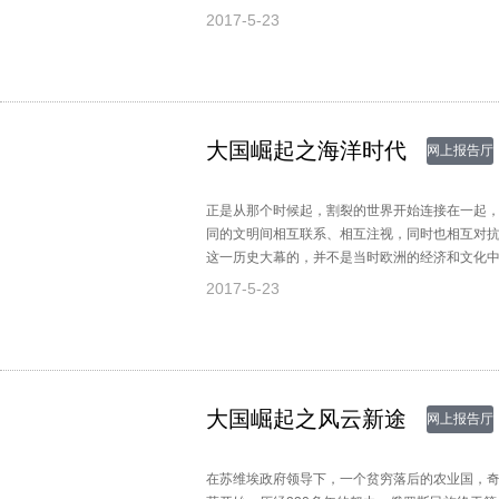
2017-5-23
大国崛起之海洋时代
网上报告厅
正是从那个时候起，割裂的世界开始连接在一起
同的文明间相互联系、相互注视，同时也相互对
这一历史大幕的，并不是当时欧洲的经济和文化
大的国家--葡萄牙和西班牙。五百年前，他们相
2017-5-23
洲、非洲和美洲。那么，究竟是什么力量推动小
一个多世纪呢？
大国崛起之风云新途
网上报告厅
在苏维埃政府领导下，一个贫穷落后的农业国，奇