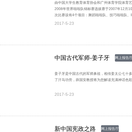
由中国大学生教育体育协会和广州体育学院体育艺
2008年世界啦啦队锦标赛选拔赛于2007年12
次比赛设有4个项目：舞蹈啦啦队、技巧啦啦队、
总冠军。本次比赛有来自全国各地的40多支队伍
2017-5-23
作、创新。
中国古代军师-姜子牙
网上报告
姜子牙是中国古代的军师鼻祖，相传姜太公七十
了汗马功劳，薛国安教授将为您解读充满神话色彩
2017-5-23
新中国宪政之路
网上报告厅