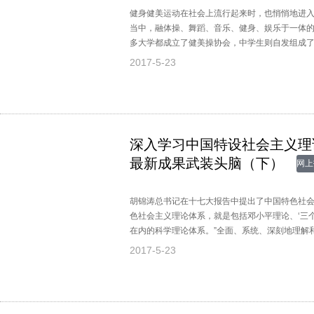
健身健美运动在社会上流行起来时，也悄悄地进
当中，融体操、舞蹈、音乐、健身、娱乐于一体
多大学都成立了健美操协会，中学生则自发组成
到健身健美运动中。中国学生动感拉拉队健美操
2017-5-23
深入学习中国特设社会主义理
最新成果武装头脑（下）
网上
胡锦涛总书记在十七大报告中提出了中国特色社会
色社会主义理论体系，就是包括邓小平理论、‘三
在内的科学理论体系。”全面、系统、深刻地理解
对于全党全国各族人民高举中国特色社会主义伟
2017-5-23
一心，开拓进取，夺取全面建设小康社会新胜利
理论意义和现实意义。