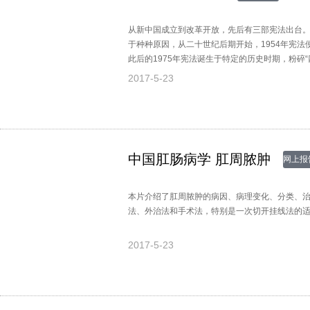
从新中国成立到改革开放，先后有三部宪法出台。
于种种原因，从二十世纪后期开始，1954年宪
此后的1975年宪法诞生于特定的历史时期，粉碎“
之。虽然78年宪法取得了一定进步，但是并未完全
2017-5-23
尽管中国的宪政道路崎岖不平，但是依法治国的
中国肛肠病学 肛周脓肿
网上报
本片介绍了肛周脓肿的病因、病理变化、分类、
法、外治法和手术法，特别是一次切开挂线法的
2017-5-23