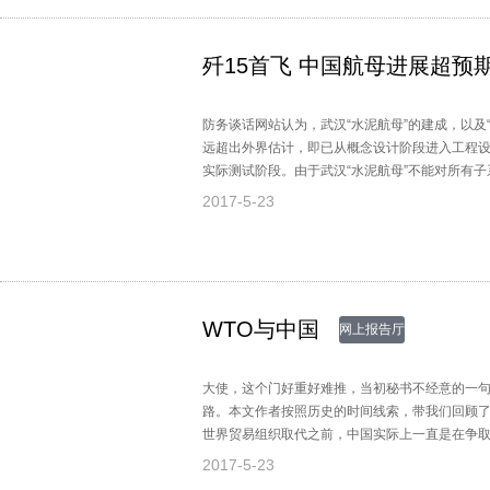
歼15首飞 中国航母进展超预
防务谈话网站认为，武汉“水泥航母”的建成，以及“
远超出外界估计，即已从概念设计阶段进入工程
实际测试阶段。由于武汉“水泥航母”不能对所有
有类似测试平台，以便对航母将要采用的声呐、
2017-5-23
WTO与中国
网上报告厅
大使，这个门好重好难推，当初秘书不经意的一
路。本文作者按照历史的时间线索，带我们回顾了中
世界贸易组织取代之前，中国实际上一直是在争取"复关
号中国就是一个最初的签字国，所以GATT的23个
2017-5-23
月，当时的国民党政府决定退出了GATT。新中国