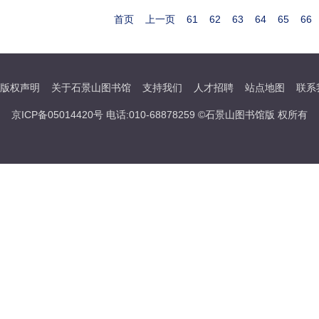
首页
上一页
61
62
63
64
65
66
版权声明
关于石景山图书馆
支持我们
人才招聘
站点地图
联系
京ICP备05014420号 电话:010-68878259 ©石景山图书馆版 权所有