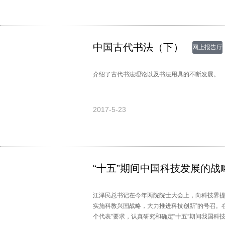
的性质。直到1980年，中国第一次列席了GATT
开始了漫长的复关之路。在最后一轮会谈中，因
之后，中国开始入世谈判。1997年江泽民主席访
发展。然而，好事多磨，美国轰炸我驻南斯拉夫
中国古代书法（下）
网上报告厅
波折，几经斡旋，多方努力，终于使美国通过了同
之路画上圆满的句号。
介绍了古代书法理论以及书法用具的不断发展。
2017-5-23
“十五”期间中国科技发展的战
江泽民总书记在今年两院院士大会上，向科技界提出
实施科教兴国战略，大力推进科技创新”的号召。
个代表”要求，认真研究和确定“十五”期间我国科