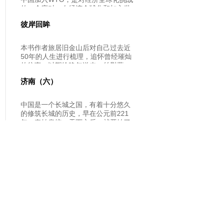
技术标准展开，详细介绍了DITA标准
的一个应对。在经济全球化和加入世
的设计思想和体系架构，给出DITA标
界贸易组织这样的大背景下，中国教
准中主题、映射、领域专门化、样式
彼岸回眸
育部副部长章新胜莅临西安，在WTO
渲染等方面的详细分析。
与中国教育发展论坛上，分析了中国
高等教育入世后面临的机遇与对应的
本书作者旅居旧金山后对自己过去近
思考。21世纪，教育从社会的边缘已
50年的人生进行梳理，追怀曾经璀灿
经走进社会的中心。教育成为国家、
的往事，以期给晚年送来一丝慰藉，
社会发展的潜在动力。而大学教育也
这就是“述心”篇，“感世”篇则是作者对
就越来越重要。章新胜副部长指出，
济南（六）
美国，特别是在美华人的精神情态的
在知识经济时代，大学是社会经济发
认识。
展的人才库，大学是社会经济发展的
中国是一个长城之国，有着十分悠久
思想库，大学是新知识新技术的实验
的修筑长城的历史，早在公元前221
室，大学是社会经济发展的发动机，
年，秦始皇统一天下之后，就开始了
大学是人类新文明的重要的标志。
中国历史上最著名的秦长城的建造。
但中国最早的长城，却要比这还早三
百多年。这就是春秋时期齐国沿泰山
山脉，自西向东修筑的齐长城。济南
人对造型艺术有着特殊的偏爱，齐长
城就可以说是一件庞大的艺术品，而
王天明的篆刻又是另一个极端，它挑
战的是人类细微感知的极限。这就是
每个字长宽只有零点一毫米的微型书
法，钢笔写出的每一划都要比这个字
还要宽，在欧洲巡回展出时专家评价