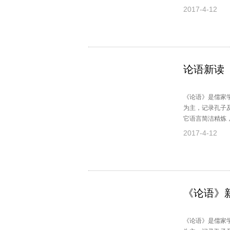
语》的经典内容
2017-4-12
论语新读
《论语》是儒家
为主，记录孔子
它语言简洁精炼
鉴意义。本书包
2017-4-12
《论语》
《论语》是儒家