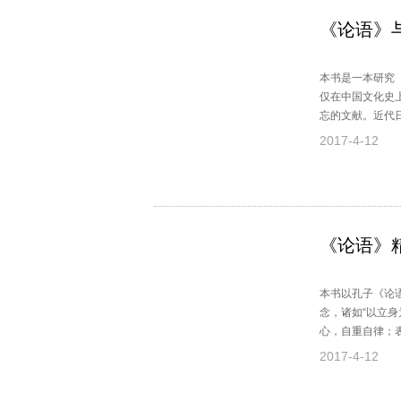
《论语》
本书是一本研究
仅在中国文化史
忘的文献。近代
抉择。本书从梳
2017-4-12
《论语》
本书以孔子《论
念，诸如“以立
心，自重自律；
谨守正义；始终
2017-4-12