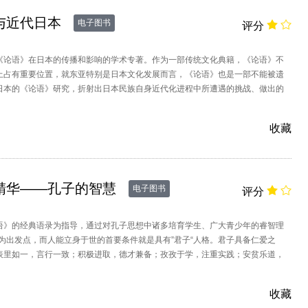
与近代日本
电子图书
评分
《论语》在日本的传播和影响的学术专著。作为一部传统文化典籍，《论语》不
上占有重要位置，就东亚特别是日本文化发展而言，《论语》也是一部不能被遗
日本的《论语》研究，折射出日本民族自身近代化进程中所遭遇的挑战、做出的
理截至近代以前《论语》在日本的流布
收藏
精华——孔子的智慧
电子图书
评分
语》的经典语录为指导，通过对孔子思想中诸多培育学生、广大青少年的睿智理
身为出发点，而人能立身于世的首要条件就是具有”君子“人格。君子具备仁爱之
表里如一，言行一致；积极进取，德才兼备；孜孜于学，注重实践；安贫乐道，
坚守人之间的相处之道，遵从不同的
收藏