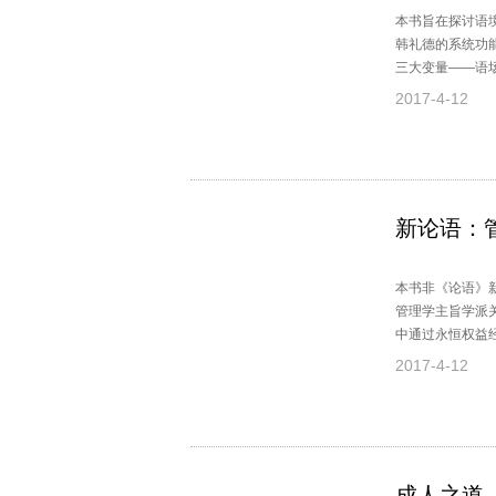
本书旨在探讨语
韩礼德的系统功
三大变量——语
语篇的构建和进
2017-4-12
新论语：
本书非《论语》
管理学主旨学派
中通过永恒权益
主义篇、社会危
2017-4-12
成人之道