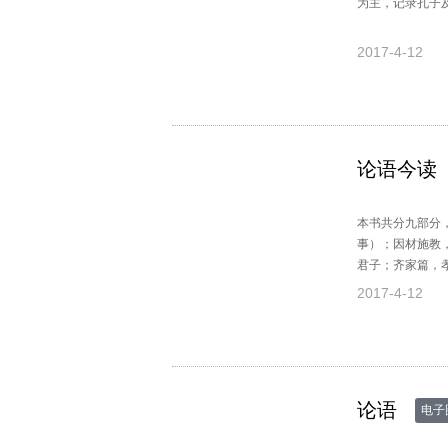
为主，记录孔子
2017-4-12
论语今读
本书共分九部分
事）；因材施教
君子；齐家篇，
而不和；治国篇
2017-4-12
论语
电子