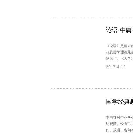
论语·中庸
《论语》是儒家
想及儒学理论最
论著作。《大学》
学；而《中庸》
2017-4-12
国学经典
本书针对中小学
明易懂。设有“
闻、成语、名句