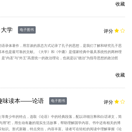
收藏
·大学
电子图书
评分
的语录体著作，用言谈的原态方式记录了孔子的思想，是我们了解和研究孔子思
基本也是最可靠的文献。《大学》和《中庸》是儒家经典中最具系统性的两种理
是“内圣”与“外王”高度统一的政治理论，也就是以“德治”为指导思想的政治哲
则是协调各种关系以创建和谐社
收藏
趣味读本——论语
电子图书
评分
生等青少年的特点，选取《论语》中的经典段落，配以详细注释和白话译文，简
学与用”栏，用生动有趣的现实生活故事，帮助理解国学内容。书中还有相关的博
等知识。形式新颖，特点突出，内容丰富。读者可在轻松的阅读中理解掌握《论