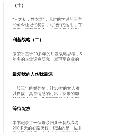
（十）
“人之初，性本善”，儿时的学过的三字
经至今还记忆犹新，可“善”的运用，在
日常生活和工作中，会产生极大地影
响，我们该怎样充分的应用“善”这个字
利基战略（二）
呢？在本期节目中，桑郁博士将继续
用他非凡的人生阅历为我们解答。
康荣平基于20多年的后发战略思考，5
年多的企业调查研究，就冠军企业的
成功之道提供了明确的答案--利基战
略：中国企业要在全球竞争环境中立
最爱我的人伤我最深
足、生存和发展，必须找到某个狭窄
的业务领域--利基业务；必须通过建造
竞争壁垒，不断扩展地域市场范围，
一段三年的婚外情，让33岁的女人难
逐步巩固自己的根据地。最终成为中
以自拔，真挚情感的付出，换来的却
国乃至全球单项冠军--利基目标。提出
是被骗的伤痛，渴望解脱却无法平衡
的利基战略为中国企业提供了一整套
心态的她，寻求心理医生的帮助。
在“做什么”和“怎么做”两个层面实现差
等待绽放
别化的思路和方法。本讲座有两大特
点：一是专门为中国企业量身定制，
本书记录了一位母亲陪儿子备战高考
既不谈一般性的抽象问题，也不谈启
200多天的心路历程，记述的是一位非
发性的外国问题，而是提供中国企业