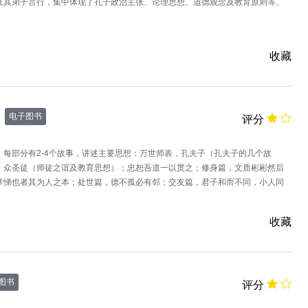
及其弟子言行，集中体现了孔子政治主张、论理思想、道德观念及教育原则等。
收藏
电子图书
评分
，每部分有2-4个故事，讲述主要思想：万世师表，孔夫子（孔夫子的几个故
，众圣徒（师徒之谊及教育思想）；忠恕吾道一以贯之；修身篇，文质彬彬然后
孝悌也者其为人之本；处世篇，德不孤必有邻；交友篇，君子和而不同，小人同
老者安之朋友信之少者怀之；大同篇，举
收藏
图书
评分