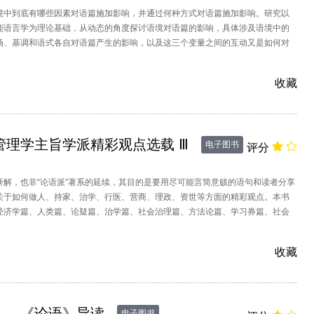
境中到底有哪些因素对语篇施加影响，并通过何种方式对语篇施加影响。研究以
能语言学为理论基础，从动态的角度探讨语境对语篇的影响，具体涉及语境中的
场、基调和语式各自对语篇产生的影响，以及这三个变量之间的互动又是如何对
展施加影响的。
收藏
管理学主旨学派精彩观点选载 Ⅲ
电子图书
评分
新解，也非“论语派”著系的延续，其目的是要用尽可能言简意赅的语句和读者分享
关于如何做人、持家、治学、行医、营商、理政、资世等方面的精彩观点。本书
经济学篇、人类篇、论疑篇、治学篇、社会治理篇、方法论篇、学习券篇、社会
机篇、人类偿赎篇等内容，精辟地
收藏
——《论语》导读
电子图书