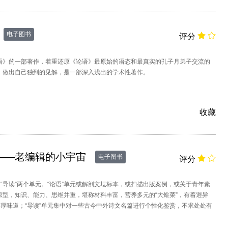
电子图书
评分
语》的一部著作，着重还原《论语》最原始的语态和最真实的孔子月弟子交流的
》做出自己独到的见解，是一部深入浅出的学术性著作。
收藏
——老编辑的小宇宙
电子图书
评分
和“导读”两个单元。“论语”单元或解剖文坛标本，或扫描出版案例，或关于青年素
原型，知识、能力、思维并重，堪称材料丰富，营养多元的“大烩菜”，有着迥异
醇厚味道；“导读”单元集中对一些古今中外诗文名篇进行个性化鉴赏，不求处处有
有创见，文末附有原