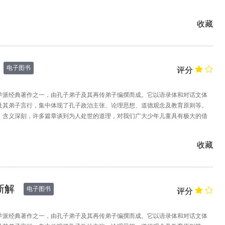
，学到丰富的文化知识和有关做人做
收藏
电子图书
评分
学派经典著作之一，由孔子弟子及其再传弟子编撰而成。它以语录体和对话文体
及其弟子言行，集中体现了孔子政治主张、论理思想、道德观念及教育原则等。
，含义深刻，许多篇章谈到为人处世的道理，对我们广大少年儿童具有极大的借
括《论语》原文、注释、译文和故事解
收藏
新解
电子图书
评分
学派经典著作之一，由孔子弟子及其再传弟子编撰而成。它以语录体和对话文体