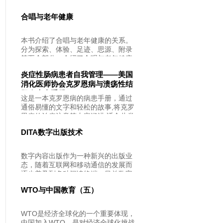
常普通的孩子，在基础相当薄弱的情
选择、设计和实施利基战略的思路和
况下，经过自己的不懈努力，奋勇直
方法；二是多年积累基础上的自主创
合唱与老年健康
追，实现高考最后一个月的完美冲
新，是融合古今中外的战略思想，实
刺，最后以优异的成绩，顺利考上理
现“知行合一”的创新。因此是追求战略
想大学的故事。本书展现了高考给考
创新的中国企业战略决策人士的法
本书介绍了合唱与老年健康的关系。
生带来的巨大心理压力，同时也提出
宝。
分为探索、体验、足迹、思源、附录
了如何缓解压力、克服焦躁、跨越心
等五个部分，介绍了合唱与老年健康
理障碍的科学方法，无论对考生还是
的相关理论和实践，可作为广大老年
家长都具有一定的启发和借鉴意义。
炎症性肠病患者自我管理——美国
人开展合唱活动的参考书籍。
消化医师协会克罗恩病与溃疡性结
肠炎患者手册
这是一本克罗恩病的病患手册，通过
通俗易懂的文字和轻松的故事,将克罗
恩病的治疗注意等内容涵进,适合此类
疾病的患者、家属及相关的年轻医务
DITA数字出版技术
人员阅读,也适合相关科室的医务人员
做参考阅读，消化内科患者及其家属,
尤其针对克罗恩病患者及其家属,相关
数字内容出版作为一种新兴的出版业
医务人员也可以从中获取知识。
态，随着互联网和移动通信的发展而
逐步普及到多种阅读终端。目前数字
内容出版物的展示终端日益丰富，产
WTO与中国教育（五）
业服务链趋于完善，技术不断革新，
成为出版业界新的增长点，得到出版
从业人员和相关研究机构的广泛关注
WTO是经济全球化的一个重要体现，
和积极参与。本书围绕DITA数字出版
中国加入WTO，是对经济全球化挑战