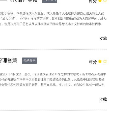
评分
的助学读物。本书选择成人为主旨。成人是指个人通过努力使自己成为符合人的
的“成人之道”。《论语》洋洋两万余言，其实都是围绕如何成为人而展开的，成人
纲，也是决定孔子思想以及以他为代表的儒家思想人本主义性质的根本性因素。
实意义，为我们的人生提供了一种
收藏
管理智慧
电子图书
评分
论语治天下”的说法，那么，论语会为管理者带来怎样的智慧呢？当管理者从论语中
怎样的奇迹呢？本书不仅引领管理者们走进论语的世界，从论语中找到管理者修
社会责任和伦理等方面的智慧，甚至在挑战、实力主义、自我奋斗这些一般认为
关的地方也会有茅塞顿开的发现。
收藏