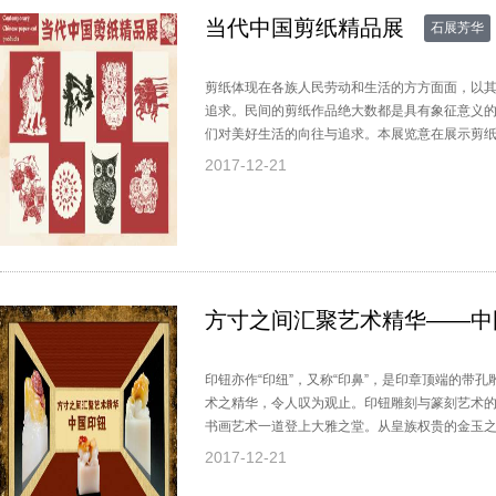
当代中国剪纸精品展
石展芳华
剪纸体现在各族人民劳动和生活的方方面面，以
追求。民间的剪纸作品绝大数都是具有象征意义
们对美好生活的向往与追求。本展览意在展示剪
美情趣，从中感悟到丰厚的文化底蕴，感受剪纸
2017-12-21
方寸之间汇聚艺术精华——中
印钮亦作“印纽”，又称“印鼻”，是印章顶端的带
术之精华，令人叹为观止。印钮雕刻与篆刻艺术
书画艺术一道登上大雅之堂。从皇族权贵的金玉之
为文人学者的乐事。
2017-12-21