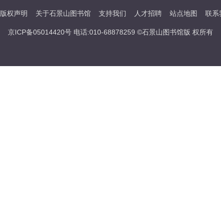
版权声明
关于石景山图书馆
支持我们
人才招聘
站点地图
联系
京ICP备05014420号 电话:010-68878259 ©石景山图书馆版 权所有