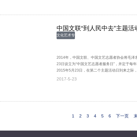
中国文联“到人民中去”主题活
文化艺术专
题
2014年，中国文联、中国文艺志愿者协会将毛
23日设立为“中国文艺志愿者服务日”，并定于每
2015年5月23日，在第二个主题活动日到来之
组副书记、副主席李屹，中国文联党组成员、副
2017-5-23
周涛、刘兰芳率100多名艺术家志愿者，来到习
队，与官兵进行学习交流。
1
2
3
4
5
6
下一页