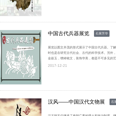
中国古代兵器展览
石展芳华
展览以图文并茂的形式展示了中国古代兵器。了
时也是在研究古代社会、古代的科学技术。另外
金嵌玉，镌铸铭文，装饰华美，都是不可多见的
2017-12-21
汉风——中国汉代文物展
石
汉王朝不仅继承了秦朝广袤的疆土和政治制度，