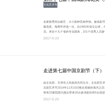
文化艺术专
题
名家新秀同台献艺，大小剧种竞相争艳。被戏剧
最高奖。每两年评选一次。自1983年创立以来
员。来自十九个省的专业团体，101个优秀人员
竞演。最终究竟都有哪些人员获奖呢？
2017-5-23
走进第七届中国京剧节（下）
由文化部、天津市人民政府共同主办，文化部艺
京剧艺术节2014年11月10日晩在美丽的海河之
将有33家院团为观众带来26台参演剧目和5台祝
京剧艺术节以后创作的现代戏、新编历史剧和具
2017-5-23
主，均为追求思想性、艺术性、观赏性统一的优