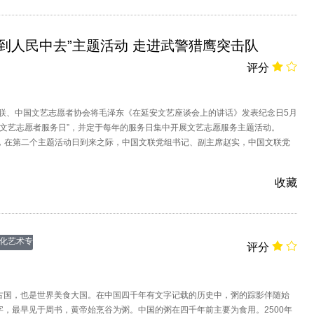
“到人民中去”主题活动 走进武警猎鹰突击队
评分
国文联、中国文艺志愿者协会将毛泽东《在延安文艺座谈会上的讲话》发表纪念日5月
中国文艺志愿者服务日”，并定于每年的服务日集中开展文艺志愿服务主题活动。
3日，在第二个主题活动日到来之际，中国文联党组书记、副主席赵实，中国文联党
席李屹，中国文联党组成员、副主席左中一、李前光，中国文联副主席杨承志、
100多名艺术家志愿者，来到习主席亲自授旗的国字号反恐劲旅——武警猎鹰突击
收藏
学习交流。
化艺术专
评分
题
古国，也是世界美食大国。在中国四千年有文字记载的历史中，粥的踪影伴随始
字，最早见于周书，黄帝始烹谷为粥。中国的粥在四千年前主要为食用。2500年