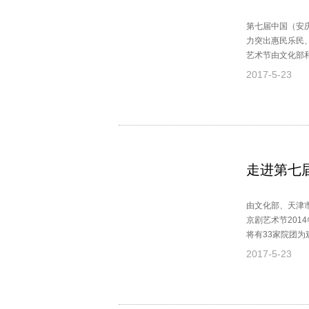
第七届中国（安庆
力突出惠民乐民
艺术节由文化部
民政府承办，安
2017-5-23
走进第七
由文化部、天津
京剧艺术节201
将有33家院团为
京剧艺术节以后
2017-5-23
主，均为追求思