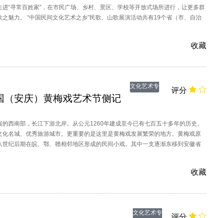
走进“寻常百姓家”，在市民广场、乡村、景区、学校等开放式场所进行，让更多群
之魅力。 “中国民间文化艺术之乡”民歌、山歌展演活动共有19个省（市、自治
代表队参加，参与人数超过500人次。活动共安排“中国民间文化艺术之乡”民歌、
，“中国民间文化艺术之乡”建设研讨会，中国民歌、山歌专家讲座等6个子活动，
收藏
歌搭建展演展示、研讨交流平台，推动我国民间文化艺
文化艺术专
评分
国（安庆）黄梅戏艺术节侧记
题
省的西南部，长江下游北岸。从公元1260年建成至今已有七百五十多年的历史。
文化名城、优秀旅游城市。更重要的是这里是黄梅戏发展繁荣的地方。黄梅戏原
八世纪后期在皖、鄂、赣相邻地区形成的民间小戏。其中一支逐渐东移到安徽省
当地的民间艺术相结合，用当地语言说唱，逐渐形成了自己的特点。本期节目我
走进安庆市黄梅艺术节，一同来了解下艺术节的演出活动吧。
收藏
文化艺术专
评分