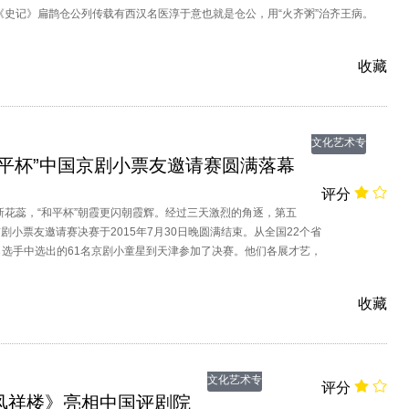
《史记》扁鹊仓公列传载有西汉名医淳于意也就是仓公，用“火齐粥”治齐王病。
收藏
文化艺术专
和平杯”中国京剧小票友邀请赛圆满落幕
题
评分
新花蕊，“和平杯”朝霞更闪朝霞辉。经过三天激烈的角逐，第五
京剧小票友邀请赛决赛于2015年7月30日晚圆满结束。从全国22个省
名选手中选出的61名京剧小童星到天津参加了决赛。他们各展才艺，
呈。看到这些可爱的孩子们的精彩表演，真是从心眼里感到高兴，
剧事业后继有人。
收藏
文化艺术专
评分
风祥楼》亮相中国评剧院
题