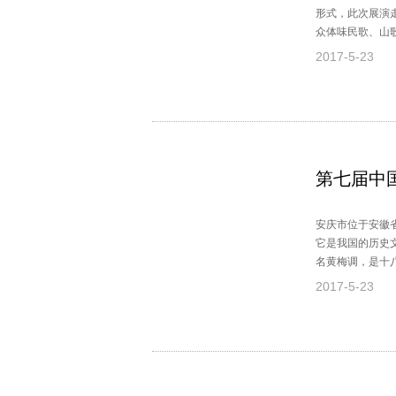
形式，此次展演
众体味民歌、山歌
区）的35支城市
2017-5-23
山歌展演开幕式
旨在为民歌、山
第七届中
安庆市位于安徽
它是我国的历史
名黄梅调，是十
的安庆地区，与
2017-5-23
们将带领你一同