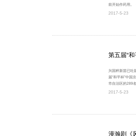
前开始作药用。
2017-5-23
第五届“
兴国粹新苗已吐
届“和平杯”中国
市自治区的289
比赛场面精彩纷
2017-5-23
这说明我们的京
漫瀚剧《