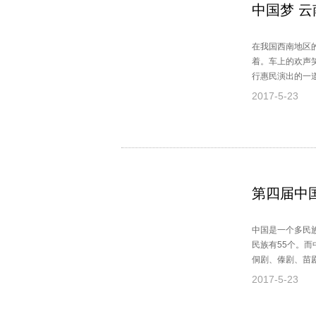
中国梦 云
在我国西南地区
着。车上的欢声
行惠民演出的一
粮，为广大群众
2017-5-23
深植于云南广袤
第四届中
中国是一个多民
民族有55个。
侗剧、傣剧、苗
戏剧汇演。
2017-5-23