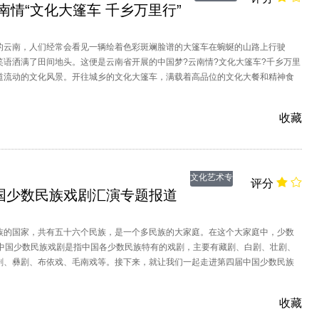
南情“文化大篷车 千乡万里行”
题
的云南，人们经常会看见一辆绘着色彩斑斓脸谱的大篷车在蜿蜒的山路上行驶
笑语洒满了田间地头。这便是云南省开展的中国梦?云南情?文化大篷车?千乡万里
道流动的文化风景。开往城乡的文化大篷车，满载着高品位的文化大餐和精神食
送去了笑声、欢乐，以艺术的形式送去了党和政府的温暖和慰问；把文化的种子
的大地，把艺术家对人民的挚爱之情，播撒在群众心田。
收藏
文化艺术专
评分
国少数民族戏剧汇演专题报道
题
族的国家，共有五十六个民族，是一个多民族的大家庭。在这个大家庭中，少数
而中国少数民族戏剧是指中国各少数民族特有的戏剧，主要有藏剧、白剧、壮剧、
剧、彝剧、布依戏、毛南戏等。接下来，就让我们一起走进第四届中国少数民族
收藏