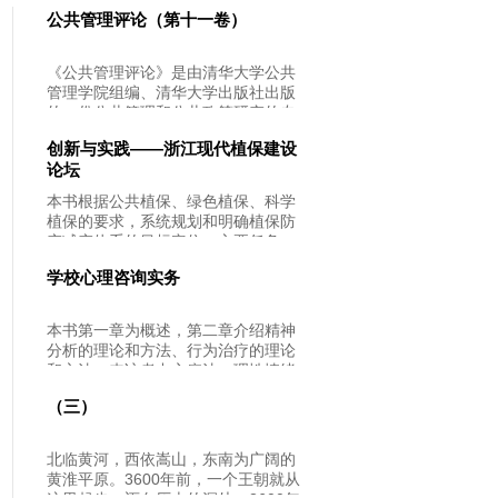
公共管理评论（第十一卷）
《公共管理评论》是由清华大学公共
管理学院组编、清华大学出版社出版
的一份公共管理和公共政策研究的专
业学术出版物。
创新与实践——浙江现代植保建设
论坛
本书根据公共植保、绿色植保、科学
植保的要求，系统规划和明确植保防
灾减灾体系的目标定位、主要任务、
实现路径、平台构建和政策保障，转
学校心理咨询实务
变防控方式，创新防控技术，在统防
统治、绿色防控、检疫监管、预警体
系、技术集成、装备提升、农药减量
本书第一章为概述，第二章介绍精神
和信息化建设上重点突破。
分析的理论和方法、行为治疗的理论
和方法、来访者中心疗法、理性情绪
疗法；第三章介绍艺术心理治疗、叙
（三）
事心理治疗、箱庭心理治疗和家庭心
理治疗。第四章和第五章属于实务部
分，包含心理健康和心理异常的概
北临黄河，西依嵩山，东南为广阔的
念、心理健康和心理异常的判断标准
黄淮平原。3600年前，一个王朝就从
和原则以及常见的心理障碍；心理咨