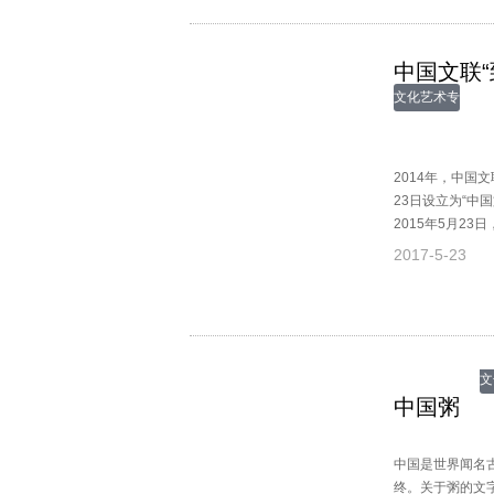
中国文联
文化艺术专
题
2014年，中
23日设立为“
2015年5月2
组副书记、副主
2017-5-23
周涛、刘兰芳率
队，与官兵进行
文
中国粥
中国是世界闻名
终。关于粥的文