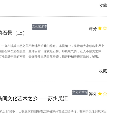
收藏
文化艺术专
评分
的石景（上）
题
，一直在以其自然之美不断地带给我们惊奇。本视频中，将带领大家领略世界上
量的石笋伫立在那里，直冲云霄，这就是石林。那巍峨气势，让人不禁为之惊
们将走进中国的南部，去探寻那里的自然奇迹，揭开神秘奇迹背后的，秘密。
收藏
文化艺术专
评分
民间文化艺术之乡——苏州吴江
题
艺术之乡”民歌、山歌展演25日晚在江苏省苏州市吴江区举行。有别于以往剧院演出