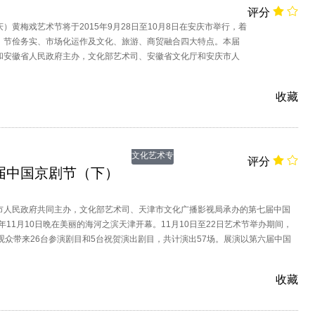
评分
）黄梅戏艺术节将于2015年9月28日至10月8日在安庆市举行，着
、节俭务实、市场化运作及文化、旅游、商贸融合四大特点。本届
和安徽省人民政府主办，文化部艺术司、安徽省文化厅和安庆市人
徽徽商传媒有限公司协办，中国戏剧家协会予以特别支持。
收藏
文化艺术专
评分
届中国京剧节（下）
题
市人民政府共同主办，文化部艺术司、天津市文化广播影视局承办的第七届中国
4年11月10日晩在美丽的海河之滨天津开幕。11月10日至22日艺术节举办期间，
观众带来26台参演剧目和5台祝贺演出剧目，共计演出57场。展演以第六届中国
创作的现代戏、新编历史剧和具有鲜明创新意识、经过整理改编的优秀传统戏为
想性、艺术性、观赏性统一的优秀作品。
收藏