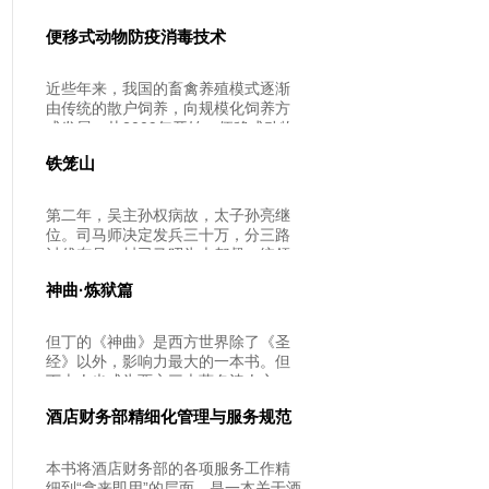
这里起步，迈向历史的深处。3600年
询的原则、心理咨询关系的建立、心
后的今天，这里成了后人朝圣历史的
理咨询访谈技术，以及个别心理咨询
便移式动物防疫消毒技术
必经之路。郑州商朝古城墙遗址。夕
和团体心理咨询的实施。第六章至第
阳的余辉洒在古老的城墙之上，一派
九章属于应用部分，介绍了小学生心
沧桑、宁静。站在这里，历史的书页
近些年来，我国的畜禽养殖模式逐渐
理咨询、中学生心理咨询、大学生心
从封面翻开，一个王朝也开始起步。
由传统的散户饲养，向规模化饲养方
理咨询。
3600年过去了，历史风云变幻，沧桑
式发展。从2009年开始，便移式动物
如歌。然而，随着历史回溯，一个疑
防疫消毒技术被我国农业部列为主推
问渐渐浮现在记者脑海中，这里为何
铁笼山
技术。便移式动物防疫消毒技术的优
成为了商朝的王都？历经千年之后，
势和特点是什么呢？便移式动物防疫
它又是怎样呈现在世人面前？
消毒机的结构和原理是什么呢？它的
第二年，吴主孙权病故，太子孙亮继
科学使用方法又是什么呢？
位。司马师决定发兵三十万，分三路
讨伐东吴，封司马昭为大都督，统领
三路人马。
神曲·炼狱篇
但丁的《神曲》是西方世界除了《圣
经》以外，影响力最大的一本书。但
丁本人也成为西方三大著名诗人之
一，被称为意大利语之父，文学的三
酒店财务部精细化管理与服务规范
大精神源泉之一。《神曲》分为第一
部分《地狱篇》（已出版）《炼狱
篇》（收入此辑）和《天堂篇》来展
本书将酒店财务部的各项服务工作精
开故事情节的。该书有望明年（2014
细到“拿来即用”的层面，是一本关于酒