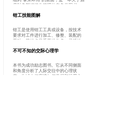
年）搬上银幕，到时会迎来对《神
店财务部精细化管理的实务类图书。
曲》的热烈追捧。英
本书从酒店财务部各岗位的职责、服
钳工技能图解
务流程、服务规范、常用文书与表
单、服务技巧与方案等5个方面入手，
将财务部各级人员的职责精细到每一
钳工是使用钳工工具或设备，按技术
工作事项的具体落实上，是其规范化
要求对工件进行加工、修整、装配的
开展工作、提升服务质量的参考范
工种。其特点是手工操作多，灵活性
本。本书适用于星级酒店高层管理人
强，工作范围广、技术要求高，且操
员、财务人员、酒店培训师、咨询师
不可不知的交际心理学
作者本身的技能水平直接影响加工质
及高校教师使用。
量。本选题按项目式编写，主要介绍
了钳工工种所需要具备的各项技能。
本书为成功励志图书。它从不同侧面
全书共分为8个项目，包括开学导篇、
和角度分析了人际交往中的心理状
钳工入门与安全教育、钳工测量量具
态，告诫人们应该如何掌握和运用心
的认知与使用、划线加工、錾削加
理策略，在工作和生活中建立和维护
工、锯削加工、锉削加工、孔加工、
良好的人际关系，使它成为你事业成
螺纹加工、综合技能训练。
功的基础和铺路石。